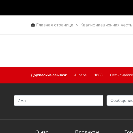
Главная страница
Квалификационная честь

Специальная обувь

Коллекция обуви
Дружеские ссылки:
Alibaba
1688
Сеть снабже
О нас
Продукты
Тор